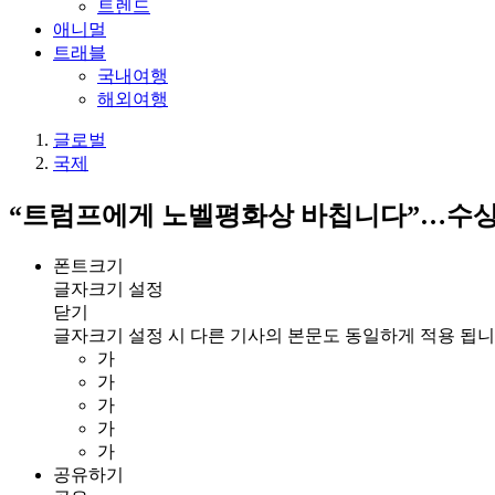
트렌드
애니멀
트래블
국내여행
해외여행
글로벌
국제
“트럼프에게 노벨평화상 바칩니다”…수상
폰트크기
글자크기 설정
닫기
글자크기 설정 시 다른 기사의 본문도 동일하게 적용 됩니
가
가
가
가
가
공유하기