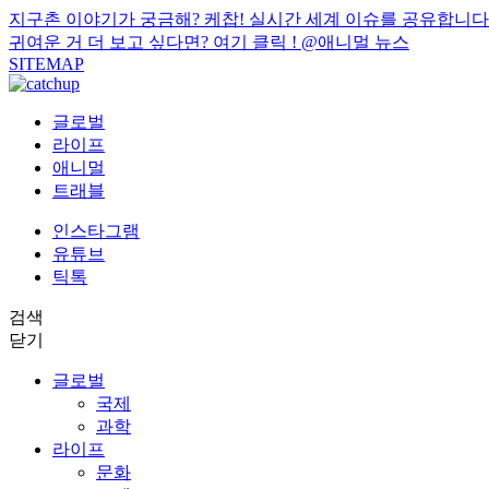
지구촌 이야기가 궁금해? 케찹! 실시간 세계 이슈를 공유합니다
귀여운 거 더 보고 싶다면? 여기 클릭 !
@애니멀 뉴스
SITEMAP
글로벌
라이프
애니멀
트래블
인스타그램
유튜브
틱톡
검색
닫기
글로벌
국제
과학
라이프
문화