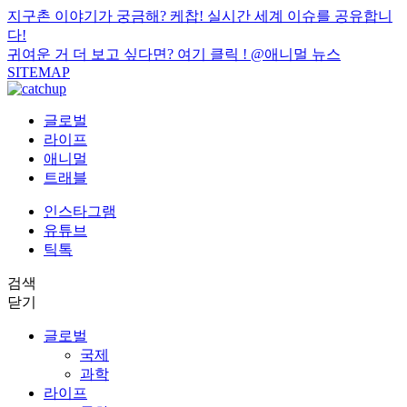
지구촌 이야기가 궁금해? 케찹! 실시간 세계 이슈를 공유합니
다!
귀여운 거 더 보고 싶다면? 여기 클릭 !
@애니멀 뉴스
SITEMAP
글로벌
라이프
애니멀
트래블
인스타그램
유튜브
틱톡
검색
닫기
글로벌
국제
과학
라이프