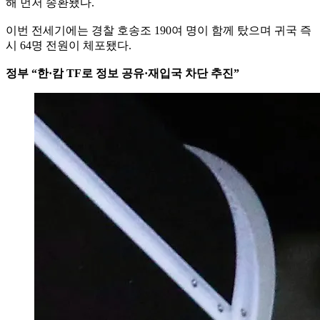
해 먼저 송환됐다.
이번 전세기에는 경찰 호송조 190여 명이 함께 탔으며 귀국 즉
시 64명 전원이 체포됐다.
정부 “한·캄 TF로 정보 공유·재입국 차단 추진”