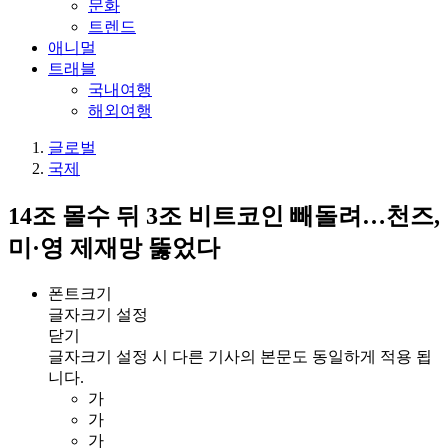
문화
트렌드
애니멀
트래블
국내여행
해외여행
글로벌
국제
14조 몰수 뒤 3조 비트코인 빼돌려…천즈,
미·영 제재망 뚫었다
폰트크기
글자크기 설정
닫기
글자크기 설정 시 다른 기사의 본문도 동일하게 적용 됩
니다.
가
가
가