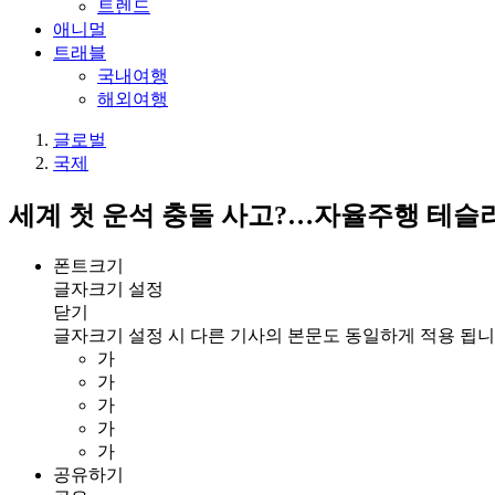
트렌드
애니멀
트래블
국내여행
해외여행
글로벌
국제
세계 첫 운석 충돌 사고?…자율주행 테슬라
폰트크기
글자크기 설정
닫기
글자크기 설정 시 다른 기사의 본문도 동일하게 적용 됩니
가
가
가
가
가
공유하기