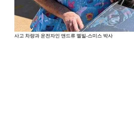
사고 차량과 운전자인 앤드류 멜빌-스미스 박사