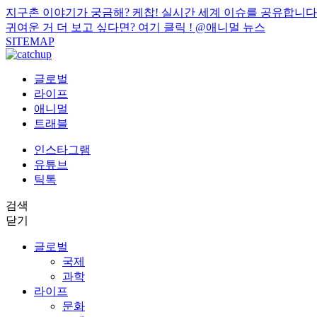
지구촌 이야기가 궁금해? 케찹! 실시간 세계 이슈를 공유합니다
귀여운 거 더 보고 싶다면? 여기 클릭 !
@애니멀 뉴스
SITEMAP
글로벌
라이프
애니멀
트래블
인스타그램
유튜브
틱톡
검색
닫기
글로벌
국제
과학
라이프
문화