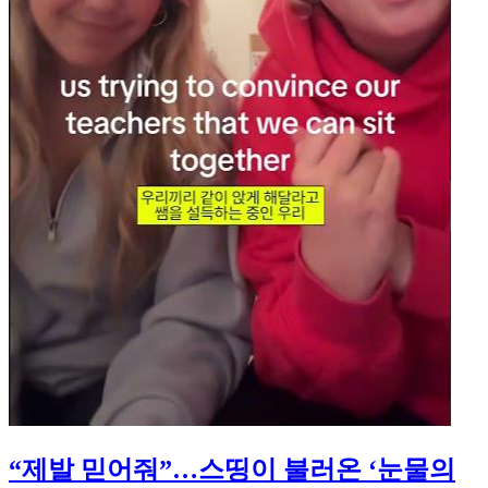
“제발 믿어줘”…스띵이 불러온 ‘눈물의