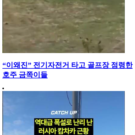
“이왜진” 전기자전거 타고 골프장 점령한
호주 금쪽이들