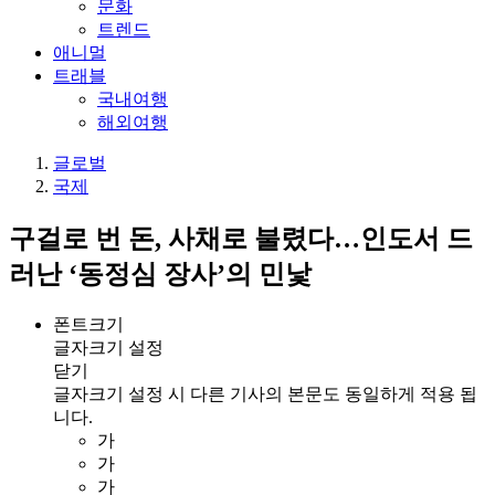
문화
트렌드
애니멀
트래블
국내여행
해외여행
글로벌
국제
구걸로 번 돈, 사채로 불렸다…인도서 드
러난 ‘동정심 장사’의 민낯
폰트크기
글자크기 설정
닫기
글자크기 설정 시 다른 기사의 본문도 동일하게 적용 됩
니다.
가
가
가