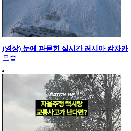
(영상) 눈에 파묻힌 실시간 러시아 캄차카
모습