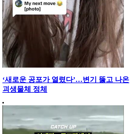
‘새로운 공포가 열렸다’…변기 뚫고 나온
괴생물체 정체