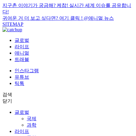
지구촌 이야기가 궁금해? 케찹! 실시간 세계 이슈를 공유합니
다!
귀여운 거 더 보고 싶다면? 여기 클릭 !
@애니멀 뉴스
SITEMAP
글로벌
라이프
애니멀
트래블
인스타그램
유튜브
틱톡
검색
닫기
글로벌
국제
과학
라이프