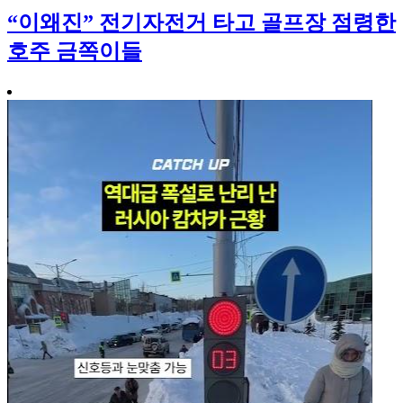
“이왜진” 전기자전거 타고 골프장 점령한
호주 금쪽이들