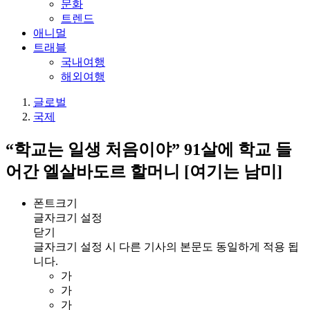
문화
트렌드
애니멀
트래블
국내여행
해외여행
글로벌
국제
“학교는 일생 처음이야” 91살에 학교 들
어간 엘살바도르 할머니 [여기는 남미]
폰트크기
글자크기 설정
닫기
글자크기 설정 시 다른 기사의 본문도 동일하게 적용 됩
니다.
가
가
가