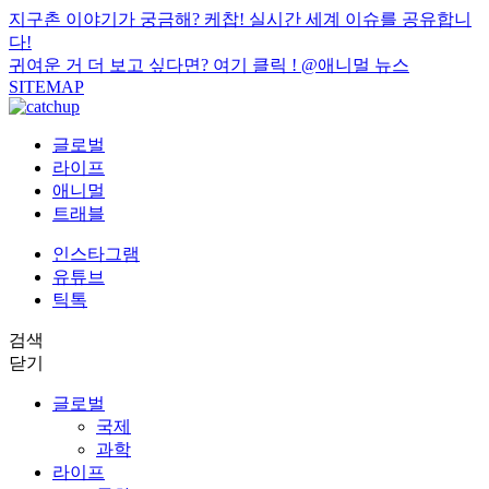
지구촌 이야기가 궁금해? 케찹! 실시간 세계 이슈를 공유합니
다!
귀여운 거 더 보고 싶다면? 여기 클릭 !
@애니멀 뉴스
SITEMAP
글로벌
라이프
애니멀
트래블
인스타그램
유튜브
틱톡
검색
닫기
글로벌
국제
과학
라이프