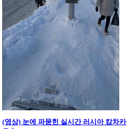
(영상) 눈에 파묻힌 실시간 러시아 캄차카