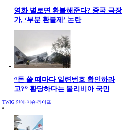
영화 별로면 환불해준다? 중국 극장
가, ‘부분 환불제’ 논란
“돈 쓸 때마다 일련번호 확인하라
고?” 황당하다는 볼리비아 국민
TWIG
연예·이슈·라이프