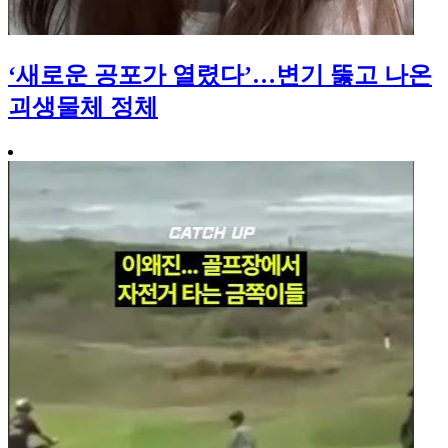
‘새로운 공포가 열렸다’…변기 뚫고 나온
괴생물체 정체