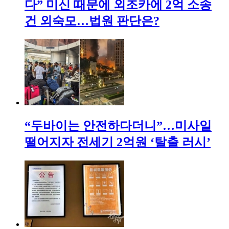
다” 미신 때문에 외조카에 2억 소송
건 외숙모…법원 판단은?
“두바이는 안전하다더니”…미사일
떨어지자 전세기 2억원 ‘탈출 러시’