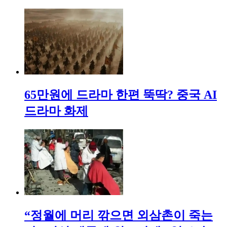
65만원에 드라마 한편 뚝딱? 중국 AI
드라마 화제
“정월에 머리 깎으면 외삼촌이 죽는