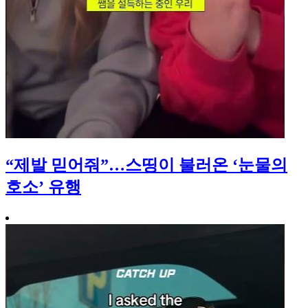
“제발 믿어줘”…스띵이 불러온 ‘눈물의
호소’ 유행