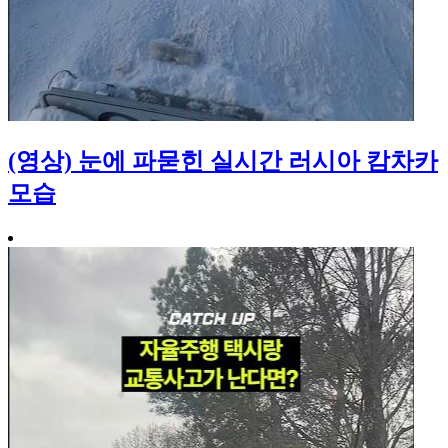
(영상) 눈에 파묻힌 실시간 러시아 캄차카
모습