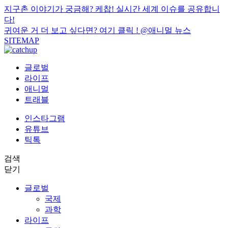
지구촌 이야기가 궁금해? 케찹! 실시간 세계 이슈를 공유합니
다!
귀여운 거 더 보고 싶다면? 여기 클릭 !
@애니멀 뉴스
SITEMAP
글로벌
라이프
애니멀
트래블
인스타그램
유튜브
틱톡
검색
닫기
글로벌
국제
과학
라이프