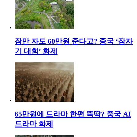
잠만 자도 60만원 준다고? 중국 ‘잠자
기 대회’ 화제
65만원에 드라마 한편 뚝딱? 중국 AI
드라마 화제