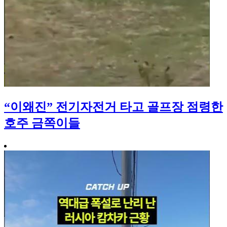
“이왜진” 전기자전거 타고 골프장 점령한
호주 금쪽이들