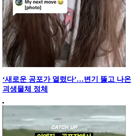
‘새로운 공포가 열렸다’…변기 뚫고 나온
괴생물체 정체