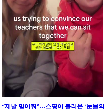
“제발 믿어줘”…스띵이 불러온 ‘눈물의