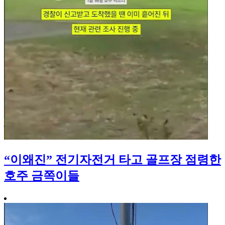
“이왜진” 전기자전거 타고 골프장 점령한
호주 금쪽이들