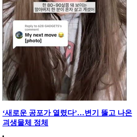
‘새로운 공포가 열렸다’…변기 뚫고 나온
괴생물체 정체