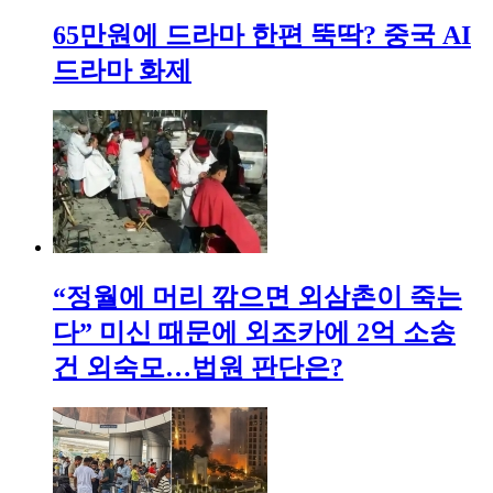
65만원에 드라마 한편 뚝딱? 중국 AI
드라마 화제
“정월에 머리 깎으면 외삼촌이 죽는
다” 미신 때문에 외조카에 2억 소송
건 외숙모…법원 판단은?