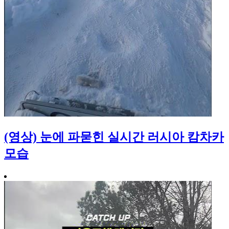
(영상) 눈에 파묻힌 실시간 러시아 캄차카
모습