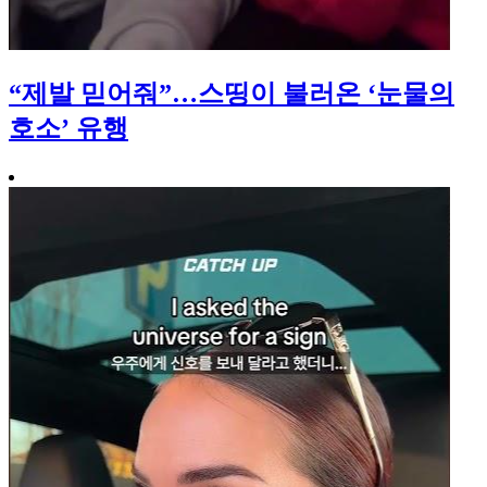
“제발 믿어줘”…스띵이 불러온 ‘눈물의
호소’ 유행