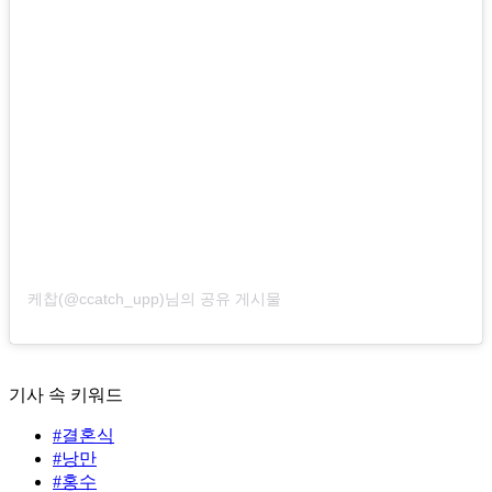
케찹(@ccatch_upp)님의 공유 게시물
기사 속 키워드
#결혼식
#낭만
#홍수