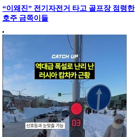
“이왜진” 전기자전거 타고 골프장 점령한
호주 금쪽이들