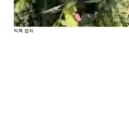
틱톡 캡처