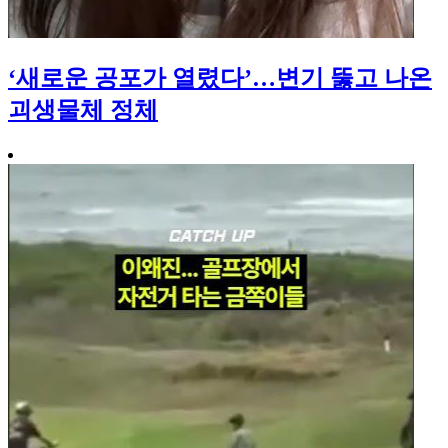
‘새로운 공포가 열렸다’…변기 뚫고 나온
괴생물체 정체