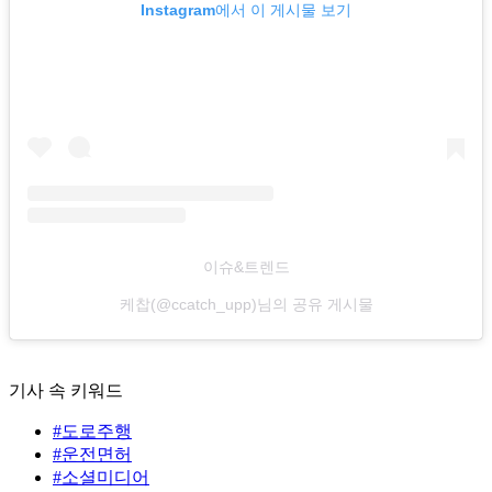
Instagram에서 이 게시물 보기
이슈&트렌드
케찹(@ccatch_upp)님의 공유 게시물
기사 속 키워드
#도로주행
#운전면허
#소셜미디어