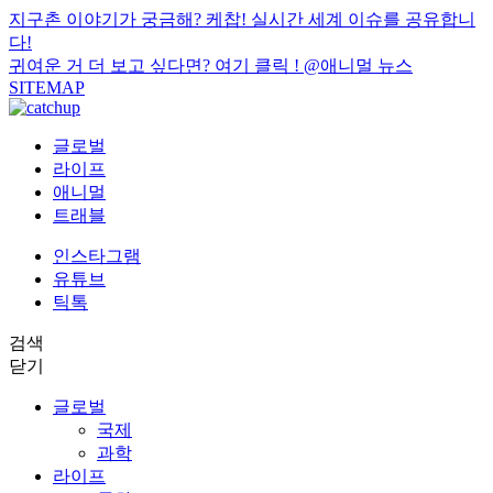
지구촌 이야기가 궁금해? 케찹! 실시간 세계 이슈를 공유합니
다!
귀여운 거 더 보고 싶다면? 여기 클릭 !
@애니멀 뉴스
SITEMAP
글로벌
라이프
애니멀
트래블
인스타그램
유튜브
틱톡
검색
닫기
글로벌
국제
과학
라이프