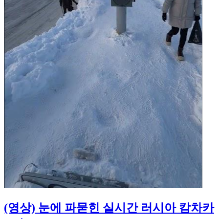
(영상) 눈에 파묻힌 실시간 러시아 캄차카