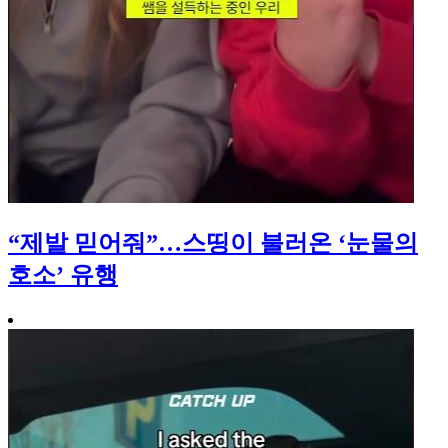
“제발 믿어줘”…스띵이 불러온 ‘눈물의
호소’ 유행