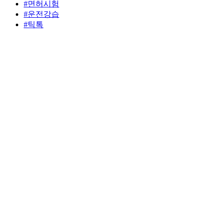
#면허시험
#운전강습
#틱톡