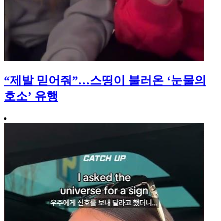
“제발 믿어줘”…스띵이 불러온 ‘눈물의
호소’ 유행