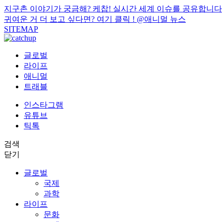
지구촌 이야기가 궁금해? 케찹! 실시간 세계 이슈를 공유합니다
귀여운 거 더 보고 싶다면? 여기 클릭 !
@애니멀 뉴스
SITEMAP
글로벌
라이프
애니멀
트래블
인스타그램
유튜브
틱톡
검색
닫기
글로벌
국제
과학
라이프
문화