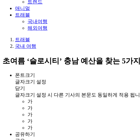
트렌드
애니멀
트래블
국내여행
해외여행
트래블
국내 여행
초여름 ‘슬로시티’ 충남 예산을 찾는 5가지
폰트크기
글자크기 설정
닫기
글자크기 설정 시 다른 기사의 본문도 동일하게 적용 됩니
가
가
가
가
가
공유하기