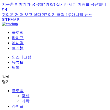
지구촌 이야기가 궁금해? 케찹! 실시간 세계 이슈를 공유합니
다!
귀여운 거 더 보고 싶다면? 여기 클릭 !
@애니멀 뉴스
SITEMAP
글로벌
라이프
애니멀
트래블
인스타그램
유튜브
틱톡
검색
닫기
글로벌
국제
과학
라이프