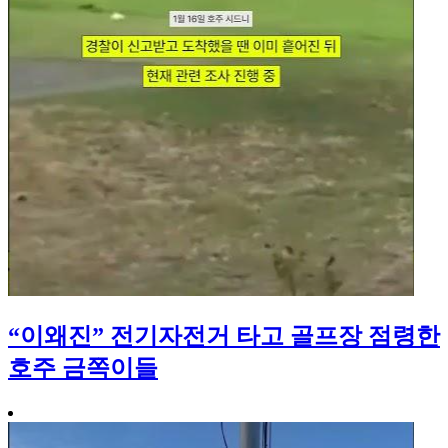
“이왜진” 전기자전거 타고 골프장 점령한
호주 금쪽이들