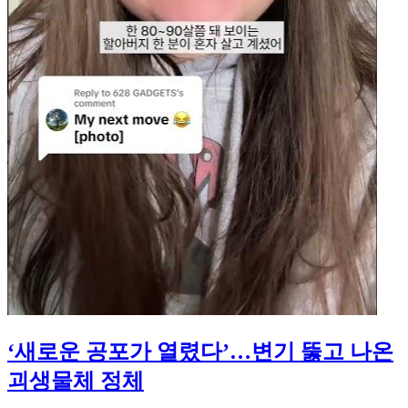
‘새로운 공포가 열렸다’…변기 뚫고 나온
괴생물체 정체