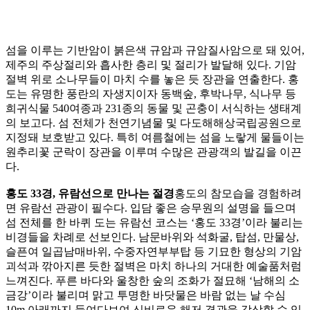
섬을 이루는 기반암이 붉은색 규암과 규암질사암으로 돼 있어,
제주의 주상절리와 흡사한 층리 및 절리가 발달해 있다. 기암
절벽 위로 소나무들이 마치 수를 놓은 듯 장관을 연출한다. 홍
도는 유명한 풍란의 자생지이자 동백숲, 후박나무, 식나무 등
희귀식물 540여종과 231종의 동물 및 곤충이 서식하는 생태계
의 보고다. 섬 전체가 천연기념물 및 다도해해상국립공원으로
지정돼 보호받고 있다. 특히 여름철에는 섬을 노랗게 물들이는
원추리꽃 군락이 장관을 이루며 수많은 관광객의 발길을 이끈
다.
홍도 33경, 유람선으로 만나는 절경
홍도의 참모습을 경험하려
면 유람선 관광이 필수다. 입담 좋은 승무원의 설명을 들으며
섬 전체를 한 바퀴 도는 유람선 코스는 ‘홍도 33경’이라 불리는
비경들을 차례로 선보인다. 남문바위와 석화굴, 탑섬, 만물상,
슬픈여 일곱남매바위, 수중자연부부탑 등 기묘한 형상의 기암
괴석과 깎아지른 듯한 절벽은 마치 하나의 거대한 예술품처럼
느껴진다. 푸른 바다와 울창한 숲의 조화가 절묘해 ‘남해의 소
금강’이라 불리며 맑고 투명한 바닷물은 바람 없는 날 수심
10m 아래까지 들여다보여 신비로운 해저 경관을 감상할 수 있