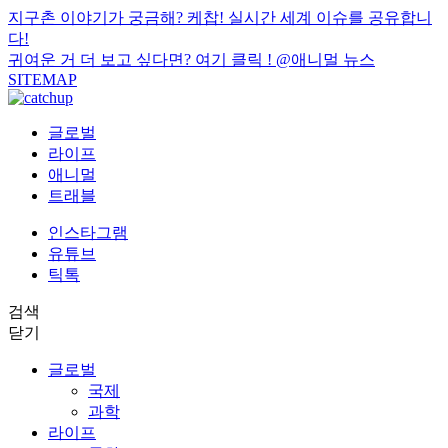
지구촌 이야기가 궁금해? 케찹! 실시간 세계 이슈를 공유합니
다!
귀여운 거 더 보고 싶다면? 여기 클릭 !
@애니멀 뉴스
SITEMAP
글로벌
라이프
애니멀
트래블
인스타그램
유튜브
틱톡
검색
닫기
글로벌
국제
과학
라이프