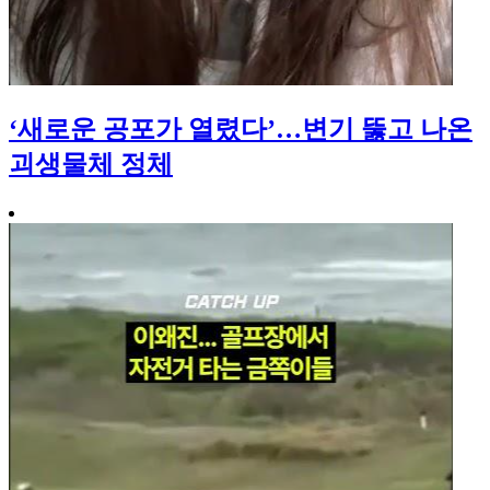
‘새로운 공포가 열렸다’…변기 뚫고 나온
괴생물체 정체