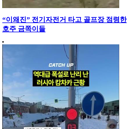
“이왜진” 전기자전거 타고 골프장 점령한
호주 금쪽이들