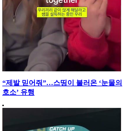
“제발 믿어줘”…스띵이 불러온 ‘눈물의
호소’ 유행