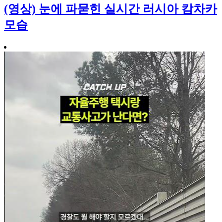
(영상) 눈에 파묻힌 실시간 러시아 캄차카
모습