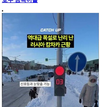
호주 금쪽이들