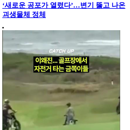
‘새로운 공포가 열렸다’…변기 뚫고 나온
괴생물체 정체