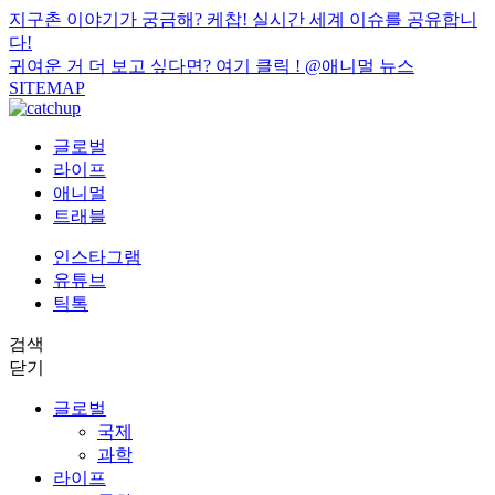
지구촌 이야기가 궁금해? 케찹! 실시간 세계 이슈를 공유합니
다!
귀여운 거 더 보고 싶다면? 여기 클릭 !
@애니멀 뉴스
SITEMAP
글로벌
라이프
애니멀
트래블
인스타그램
유튜브
틱톡
검색
닫기
글로벌
국제
과학
라이프