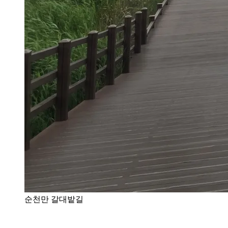
순천만 갈대밭길