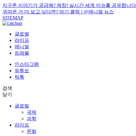
지구촌 이야기가 궁금해? 케찹! 실시간 세계 이슈를 공유합니다
귀여운 거 더 보고 싶다면? 여기 클릭 !
@애니멀 뉴스
SITEMAP
글로벌
라이프
애니멀
트래블
인스타그램
유튜브
틱톡
검색
닫기
글로벌
국제
과학
라이프
문화