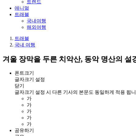
트렌드
애니멀
트래블
국내여행
해외여행
트래블
국내 여행
겨울 장막을 두른 치악산, 동악 명산의 설
폰트크기
글자크기 설정
닫기
글자크기 설정 시 다른 기사의 본문도 동일하게 적용 됩니
가
가
가
가
가
공유하기