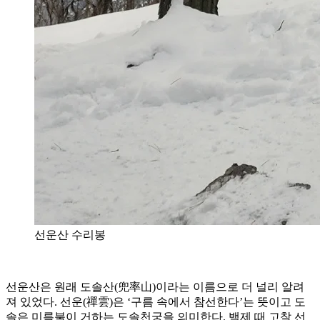
선운산 수리봉
선운산은 원래 도솔산(兜率山)이라는 이름으로 더 널리 알려
져 있었다. 선운(禪雲)은 ‘구름 속에서 참선한다’는 뜻이고 도
솔은 미륵불이 거하는 도솔천궁을 의미한다. 백제 때 고찰 선