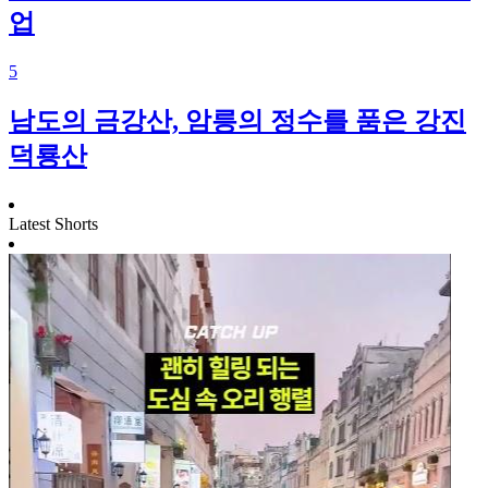
업
5
남도의 금강산, 암릉의 정수를 품은 강진
덕룡산
Latest Shorts