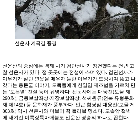
선운사 계곡길 풍경
선운산의 중심에는 백제 시기 검단선사가 창건했다는 천년 고
찰 선운사가 있다. 절 곳곳에는 전설이 스며 있다. 검단선사가
이무기가 살던 연못을 메우자 놀란 이무기가 도망치며 뚫고 나
갔다는 용문굴 이야기, 도둑들에게 천일염 제조법을 가르쳐 만
든 ‘보은염’ 전설 등이 유명하다. 선운사에는 대웅전(보물 제
290호), 금동보살좌상·지장보살좌상, 석씨원류(전북 유형문화
재 제14호) 등 문화재가 풍부하다. 인근 참당암 대웅전(보물 제
803호) 역시 선운사와 더불어 꼭 들러볼 명소다. 도솔암 절벽
에 새겨진 미륵장륙마애불도 선운산 명승의 하나로 꼽힌다.