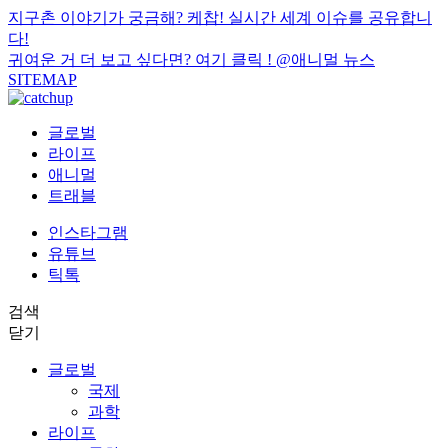
지구촌 이야기가 궁금해? 케찹! 실시간 세계 이슈를 공유합니
다!
귀여운 거 더 보고 싶다면? 여기 클릭 !
@애니멀 뉴스
SITEMAP
글로벌
라이프
애니멀
트래블
인스타그램
유튜브
틱톡
검색
닫기
글로벌
국제
과학
라이프