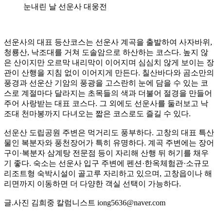
눈내린 날 선운사 대웅전
선운사의 대표 등산코스는 선운사 계곡을 출발하여 사자바위,
청룡산, 낙조대를 거쳐 도솔암으로 하산하는 코스다. 높지 않
은 산이지만 오르막 내리막이 이어지며 심심치 않게 보이는 장
관이 산행을 지침 없이 이어지게 만든다. 칠산바다와 곰소만의
풍경과 선운산 기암의 풍광을 고스란히 눈에 담을 수 있는 코
스로 계절마다 달라지는 초목들의 색과 더불어 절경을 만들어
주어 사랑받는 대표 코스다. 그 외에도 선운사를 둘러보고 낙
조대 천마봉까지 다녀오는 짧은 코스로도 즐길 수 있다.
선운산 도립공원 주변은 먹거리도 풍부하다. 고창의 대표 특산
물인 복분자와 풍천장어가 특히 유명하다. 계곡 주변에는 장어
구이·복분자 삼계탕 전문점 등이 자리해 산행 뒤 허기를 채우
기 좋다. 숙소는 선운사 입구 주변에 펜션·한옥체험관·소규모
리조트형 숙박시설이 골고루 자리하고 있으며, 고창읍이나 해
리면까지 이동하면 더 다양한 객실 선택이 가능하다.
글.사진 김희중 칼럼니스트 iong5636@naver.com