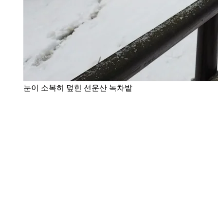
눈이 소복히 덮힌 선운산 녹차밭