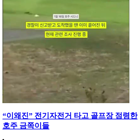
“이왜진” 전기자전거 타고 골프장 점령한
호주 금쪽이들