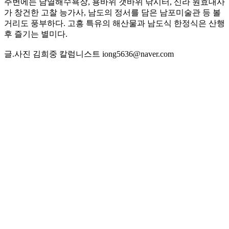
주변에는 남열해수욕장, 용바위 갯바위 낚시터, 신라 원효대사
가 창건한 고찰 능가사, 남도의 정서를 담은 남포미술관 등 볼
거리도 풍부하다. 고흥 특유의 해산물과 남도식 한정식은 산행
후 즐기는 별미다.
글.사진 김희중 칼럼니스트 iong5636@naver.com