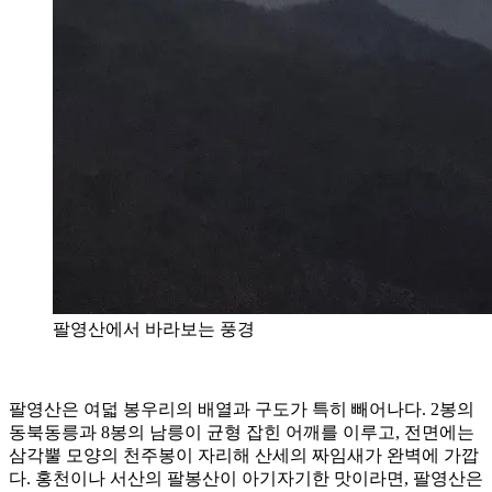
팔영산에서 바라보는 풍경
팔영산은 여덟 봉우리의 배열과 구도가 특히 빼어나다. 2봉의
동북동릉과 8봉의 남릉이 균형 잡힌 어깨를 이루고, 전면에는
삼각뿔 모양의 천주봉이 자리해 산세의 짜임새가 완벽에 가깝
다. 홍천이나 서산의 팔봉산이 아기자기한 맛이라면, 팔영산은