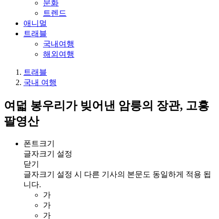
문화
트렌드
애니멀
트래블
국내여행
해외여행
트래블
국내 여행
여덟 봉우리가 빚어낸 암릉의 장관, 고흥
팔영산
폰트크기
글자크기 설정
닫기
글자크기 설정 시 다른 기사의 본문도 동일하게 적용 됩
니다.
가
가
가