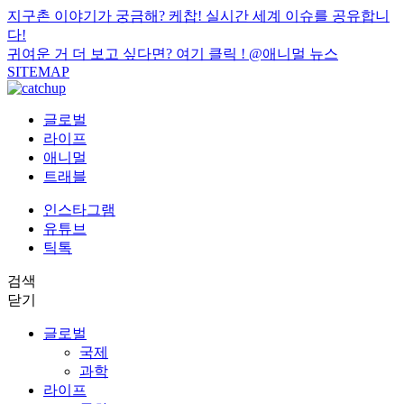
지구촌 이야기가 궁금해? 케찹! 실시간 세계 이슈를 공유합니
다!
귀여운 거 더 보고 싶다면? 여기 클릭 !
@애니멀 뉴스
SITEMAP
글로벌
라이프
애니멀
트래블
인스타그램
유튜브
틱톡
검색
닫기
글로벌
국제
과학
라이프