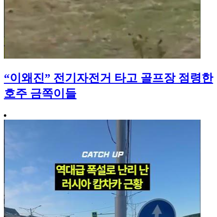
“이왜진” 전기자전거 타고 골프장 점령한
호주 금쪽이들