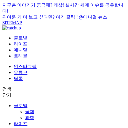
지구촌 이야기가 궁금해? 케찹! 실시간 세계 이슈를 공유합니
다!
귀여운 거 더 보고 싶다면? 여기 클릭 !
@애니멀 뉴스
SITEMAP
글로벌
라이프
애니멀
트래블
인스타그램
유튜브
틱톡
검색
닫기
글로벌
국제
과학
라이프