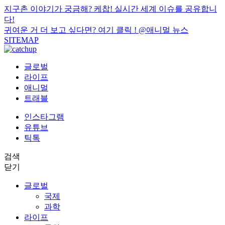
지구촌 이야기가 궁금해? 케찹! 실시간 세계 이슈를 공유합니
다!
귀여운 거 더 보고 싶다면? 여기 클릭 !
@애니멀 뉴스
SITEMAP
글로벌
라이프
애니멀
트래블
인스타그램
유튜브
틱톡
검색
닫기
글로벌
국제
과학
라이프