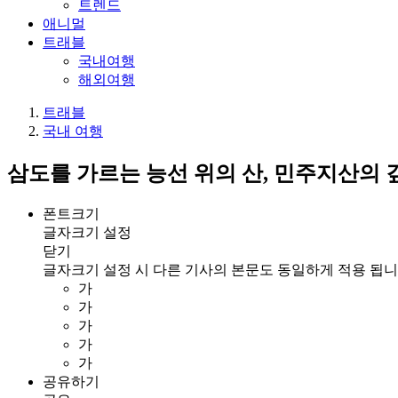
트렌드
애니멀
트래블
국내여행
해외여행
트래블
국내 여행
삼도를 가르는 능선 위의 산, 민주지산의 
폰트크기
글자크기 설정
닫기
글자크기 설정 시 다른 기사의 본문도 동일하게 적용 됩니
가
가
가
가
가
공유하기