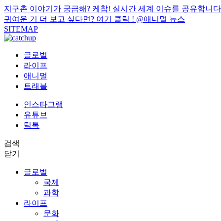
지구촌 이야기가 궁금해? 케찹! 실시간 세계 이슈를 공유합니다
귀여운 거 더 보고 싶다면? 여기 클릭 !
@애니멀 뉴스
SITEMAP
글로벌
라이프
애니멀
트래블
인스타그램
유튜브
틱톡
검색
닫기
글로벌
국제
과학
라이프
문화