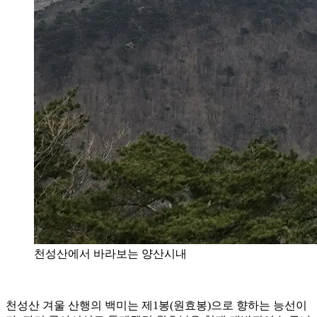
천성산에서 바라보는 양산시내
천성산 겨울 산행의 백미는 제1봉(원효봉)으로 향하는 능선이