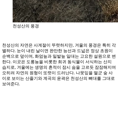
천성산의 풍경
천성산의 자연은 사계절이 뚜렷하지만, 겨울의 풍경은 특히 각
별하다. 눈이 내린 날이면 완만한 능선과 드넓은 정상 초원이
순백으로 덮이며, 화엄늪과 밀밭늪 일대는 고요한 설원으로 변
한다. 이곳은 도롱뇽을 비롯한 희귀 동식물이 서식하는 산지
습지로, 겨울에는 생명의 흔적이 잠시 숨을 고르듯 잠잠해지며
오히려 자연의 원형이 또렷이 드러난다. 나뭇잎을 떨군 숲 사
이로 보이는 산줄기와 계곡의 윤곽은 천성산의 뼈대를 그대로
보여준다.