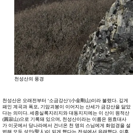
천성산의 풍경
천성산은 오래전부터 ‘소금강산’(小金剛山)이라 불렸다. 깊게
패인 계곡과 폭포, 기암괴봉이 이어지는 산세가 금강산을 닮았
다는 의미다. 세종실록지리지와 대동지지에는 이 산이 원적산
(圓寂山)으로 기록돼 있으며, 천성산이라는 이름은 원효대사
가 이곳에서 당나라에서 건너온 천 명의 스님에게 화엄경을 설
법해 모두 성인(聖人)이 되게 했다는 전설에서 유래했다. 이후