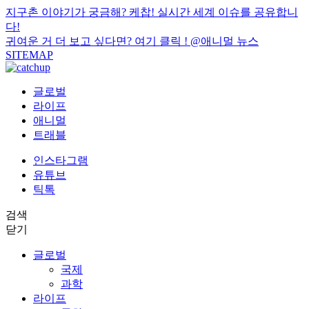
지구촌 이야기가 궁금해? 케찹! 실시간 세계 이슈를 공유합니
다!
귀여운 거 더 보고 싶다면? 여기 클릭 !
@애니멀 뉴스
SITEMAP
글로벌
라이프
애니멀
트래블
인스타그램
유튜브
틱톡
검색
닫기
글로벌
국제
과학
라이프