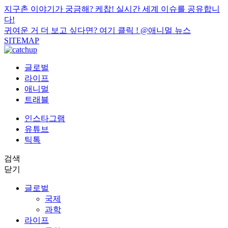
지구촌 이야기가 궁금해? 케찹! 실시간 세계 이슈를 공유합니
다!
귀여운 거 더 보고 싶다면? 여기 클릭 !
@애니멀 뉴스
SITEMAP
글로벌
라이프
애니멀
트래블
인스타그램
유튜브
틱톡
검색
닫기
글로벌
국제
과학
라이프