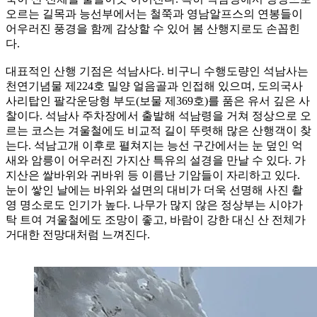
오르는 길목과 능선부에서는 철쭉과 영남알프스의 연봉들이
어우러진 풍경을 함께 감상할 수 있어 봄 산행지로도 손꼽힌
다.
대표적인 산행 기점은 석남사다. 비구니 수행도량인 석남사는
천연기념물 제224호 밀양 얼음골과 인접해 있으며, 도의국사
사리탑인 팔각운당형 부도(보물 제369호)를 품은 유서 깊은 사
찰이다. 석남사 주차장에서 출발해 석남령을 거쳐 정상으로 오
르는 코스는 겨울철에도 비교적 길이 뚜렷해 많은 산행객이 찾
는다. 석남고개 이후로 펼쳐지는 능선 구간에서는 눈 덮인 억
새와 암릉이 어우러진 가지산 특유의 설경을 만날 수 있다. 가
지산은 쌀바위와 귀바위 등 이름난 기암들이 자리하고 있다.
눈이 쌓인 날에는 바위와 설면의 대비가 더욱 선명해 사진 촬
영 명소로도 인기가 높다. 나무가 많지 않은 정상부는 시야가
탁 트여 겨울철에도 조망이 좋고, 바람이 강한 대신 산 전체가
거대한 전망대처럼 느껴진다.