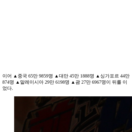
이어 ▲중국 65만 9859명 ▲대만 45만 1888명 ▲싱가포르 44만
874명 ▲말레이시아 29만 6198명 ▲괌 27만 6967명이 뒤를 이
었다.