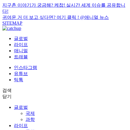
지구촌 이야기가 궁금해? 케찹! 실시간 세계 이슈를 공유합니
다!
귀여운 거 더 보고 싶다면? 여기 클릭 !
@애니멀 뉴스
SITEMAP
글로벌
라이프
애니멀
트래블
인스타그램
유튜브
틱톡
검색
닫기
글로벌
국제
과학
라이프