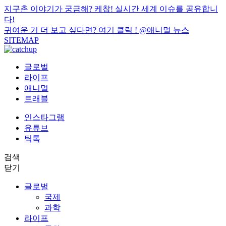
지구촌 이야기가 궁금해? 케찹! 실시간 세계 이슈를 공유합니
다!
귀여운 거 더 보고 싶다면? 여기 클릭 !
@애니멀 뉴스
SITEMAP
글로벌
라이프
애니멀
트래블
인스타그램
유튜브
틱톡
검색
닫기
글로벌
국제
과학
라이프