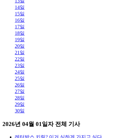
13일
14일
15일
16일
17일
18일
19일
20일
21일
22일
23일
24일
25일
26일
27일
28일
29일
30일
2026년 04월 01일자 전체 기사
레터박스 키링? 이거 심하게 가지고 싶다..