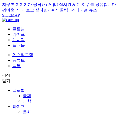
지구촌 이야기가 궁금해? 케찹! 실시간 세계 이슈를 공유합니다
귀여운 거 더 보고 싶다면? 여기 클릭 !
@애니멀 뉴스
SITEMAP
글로벌
라이프
애니멀
트래블
인스타그램
유튜브
틱톡
검색
닫기
글로벌
국제
과학
라이프
문화