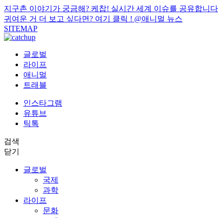
지구촌 이야기가 궁금해? 케찹! 실시간 세계 이슈를 공유합니다
귀여운 거 더 보고 싶다면? 여기 클릭 !
@애니멀 뉴스
SITEMAP
글로벌
라이프
애니멀
트래블
인스타그램
유튜브
틱톡
검색
닫기
글로벌
국제
과학
라이프
문화