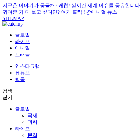
지구촌 이야기가 궁금해? 케찹! 실시간 세계 이슈를 공유합니다
귀여운 거 더 보고 싶다면? 여기 클릭 !
@애니멀 뉴스
SITEMAP
글로벌
라이프
애니멀
트래블
인스타그램
유튜브
틱톡
검색
닫기
글로벌
국제
과학
라이프
문화