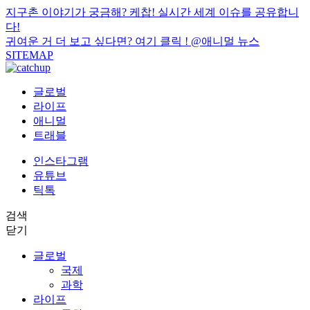
지구촌 이야기가 궁금해? 케찹! 실시간 세계 이슈를 공유합니
다!
귀여운 거 더 보고 싶다면? 여기 클릭 !
@애니멀 뉴스
SITEMAP
글로벌
라이프
애니멀
트래블
인스타그램
유튜브
틱톡
검색
닫기
글로벌
국제
과학
라이프