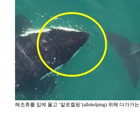
해조류를 입에 물고 ‘알로켈핑’(allokelping) 위해 다가가는 범고래 