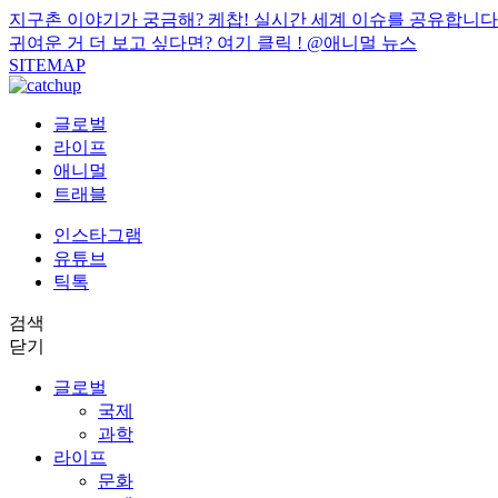
지구촌 이야기가 궁금해? 케찹! 실시간 세계 이슈를 공유합니다
귀여운 거 더 보고 싶다면? 여기 클릭 !
@애니멀 뉴스
SITEMAP
글로벌
라이프
애니멀
트래블
인스타그램
유튜브
틱톡
검색
닫기
글로벌
국제
과학
라이프
문화