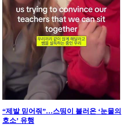
“제발 믿어줘”…스띵이 불러온 ‘눈물의
호소’ 유행