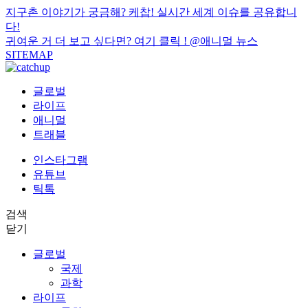
지구촌 이야기가 궁금해? 케찹! 실시간 세계 이슈를 공유합니
다!
귀여운 거 더 보고 싶다면? 여기 클릭 !
@애니멀 뉴스
SITEMAP
글로벌
라이프
애니멀
트래블
인스타그램
유튜브
틱톡
검색
닫기
글로벌
국제
과학
라이프