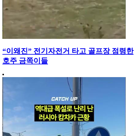
“이왜진” 전기자전거 타고 골프장 점령한
호주 금쪽이들