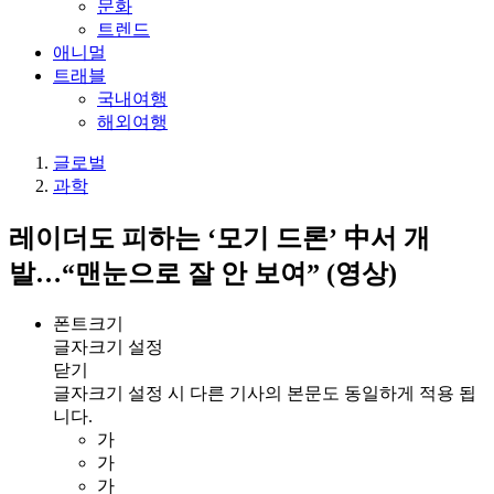
문화
트렌드
애니멀
트래블
국내여행
해외여행
글로벌
과학
레이더도 피하는 ‘모기 드론’ 中서 개
발…“맨눈으로 잘 안 보여” (영상)
폰트크기
글자크기 설정
닫기
글자크기 설정 시 다른 기사의 본문도 동일하게 적용 됩
니다.
가
가
가