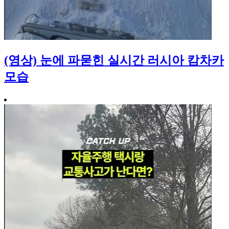
(영상) 눈에 파묻힌 실시간 러시아 캄차카
모습