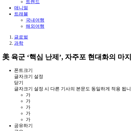
트렌드
애니멀
트래블
국내여행
해외여행
글로벌
과학
美 육군 ‘핵심 난제’, 자주포 현대화의 마
폰트크기
글자크기 설정
닫기
글자크기 설정 시 다른 기사의 본문도 동일하게 적용 됩니
가
가
가
가
가
공유하기