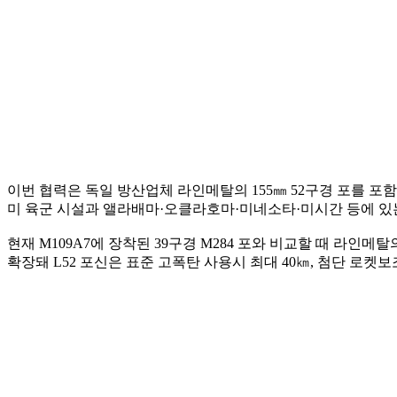
이번 협력은 독일 방산업체 라인메탈의 155㎜ 52구경 포를 포함
미 육군 시설과 앨라배마·오클라호마·미네소타·미시간 등에 있는
현재 M109A7에 장착된 39구경 M284 포와 비교할 때 라인메
확장돼 L52 포신은 표준 고폭탄 사용시 최대 40㎞, 첨단 로켓보