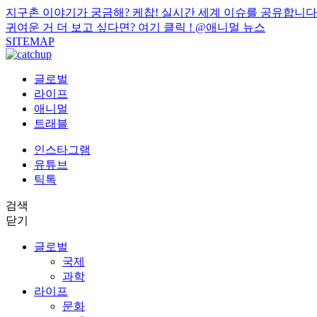
지구촌 이야기가 궁금해? 케찹! 실시간 세계 이슈를 공유합니다
귀여운 거 더 보고 싶다면? 여기 클릭 !
@애니멀 뉴스
SITEMAP
글로벌
라이프
애니멀
트래블
인스타그램
유튜브
틱톡
검색
닫기
글로벌
국제
과학
라이프
문화