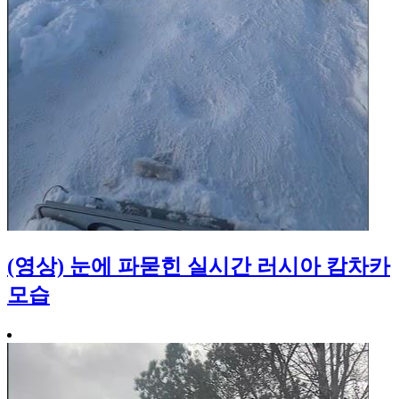
(영상) 눈에 파묻힌 실시간 러시아 캄차카
모습