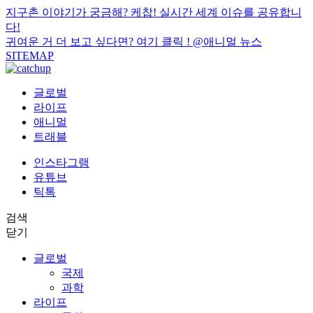
지구촌 이야기가 궁금해? 케찹! 실시간 세계 이슈를 공유합니
다!
귀여운 거 더 보고 싶다면? 여기 클릭 !
@애니멀 뉴스
SITEMAP
글로벌
라이프
애니멀
트래블
인스타그램
유튜브
틱톡
검색
닫기
글로벌
국제
과학
라이프