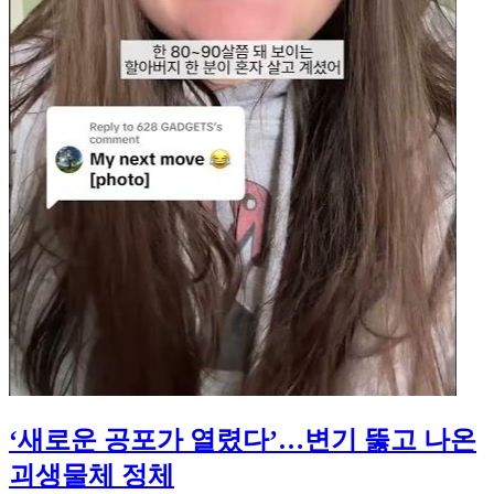
‘새로운 공포가 열렸다’…변기 뚫고 나온
괴생물체 정체