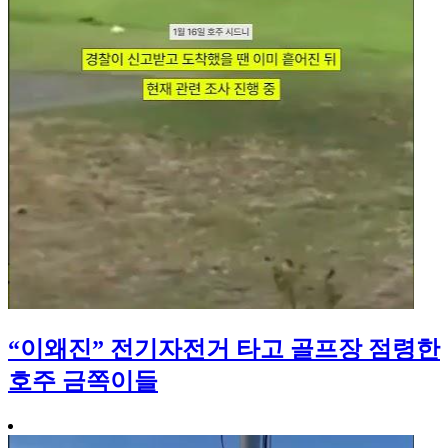
“이왜진” 전기자전거 타고 골프장 점령한
호주 금쪽이들