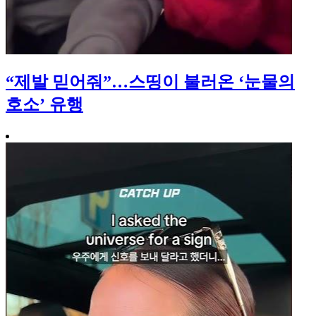
“제발 믿어줘”…스띵이 불러온 ‘눈물의
호소’ 유행