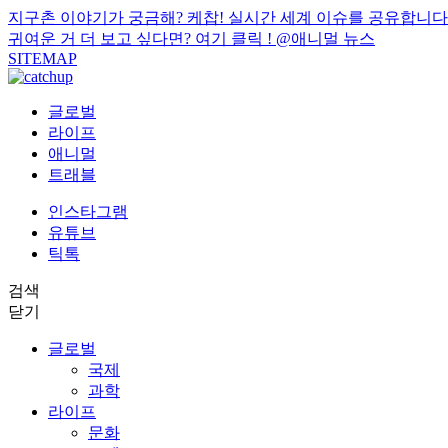
지구촌 이야기가 궁금해? 케찹! 실시간 세계 이슈를 공유합니다
귀여운 거 더 보고 싶다면? 여기 클릭 !
@애니멀 뉴스
SITEMAP
글로벌
라이프
애니멀
트래블
인스타그램
유튜브
틱톡
검색
닫기
글로벌
국제
과학
라이프
문화