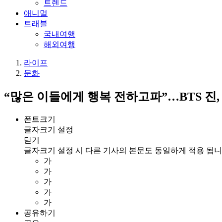
트렌드
애니멀
트래블
국내여행
해외여행
라이프
문화
“많은 이들에게 행복 전하고파”…BTS 진,
폰트크기
글자크기 설정
닫기
글자크기 설정 시 다른 기사의 본문도 동일하게 적용 됩니
가
가
가
가
가
공유하기