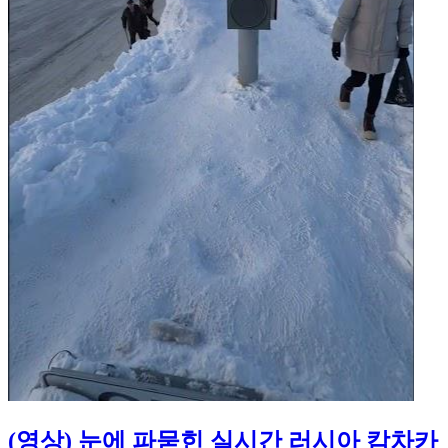
(영상) 눈에 파묻힌 실시간 러시아 캄차카