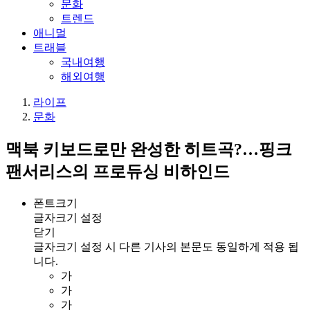
문화
트렌드
애니멀
트래블
국내여행
해외여행
라이프
문화
맥북 키보드로만 완성한 히트곡?…핑크
팬서리스의 프로듀싱 비하인드
폰트크기
글자크기 설정
닫기
글자크기 설정 시 다른 기사의 본문도 동일하게 적용 됩
니다.
가
가
가