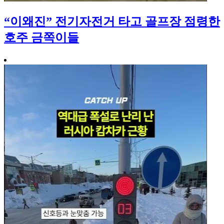
“이왜진” 전기자전거 타고 골프장 점령한
호주 금쪽이들