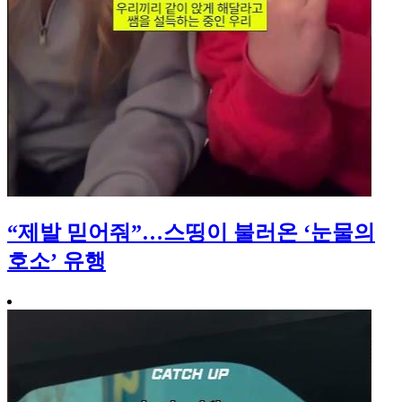
“제발 믿어줘”…스띵이 불러온 ‘눈물의
호소’ 유행