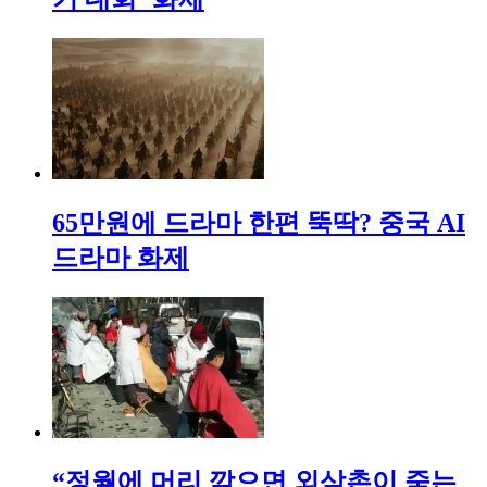
65만원에 드라마 한편 뚝딱? 중국 AI
드라마 화제
“정월에 머리 깎으면 외삼촌이 죽는