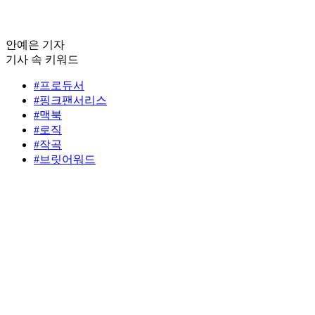
안예은 기자
기사 속 키워드
#프로듀서
#핑크팬서리스
#맥북
#로직
#작곡
#브릿어워드