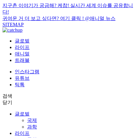
지구촌 이야기가 궁금해? 케찹! 실시간 세계 이슈를 공유합니
다!
귀여운 거 더 보고 싶다면? 여기 클릭 !
@애니멀 뉴스
SITEMAP
글로벌
라이프
애니멀
트래블
인스타그램
유튜브
틱톡
검색
닫기
글로벌
국제
과학
라이프