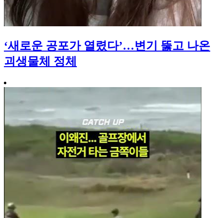
‘새로운 공포가 열렸다’…변기 뚫고 나온
괴생물체 정체