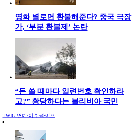
영화 별로면 환불해준다? 중국 극장
가, ‘부분 환불제’ 논란
“돈 쓸 때마다 일련번호 확인하라
고?” 황당하다는 볼리비아 국민
TWIG
연예·이슈·라이프