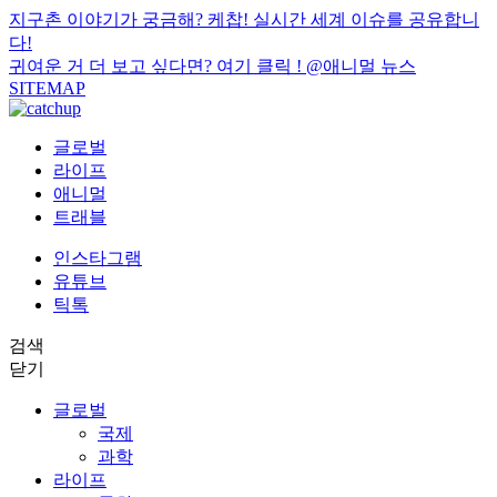
지구촌 이야기가 궁금해? 케찹! 실시간 세계 이슈를 공유합니
다!
귀여운 거 더 보고 싶다면? 여기 클릭 !
@애니멀 뉴스
SITEMAP
글로벌
라이프
애니멀
트래블
인스타그램
유튜브
틱톡
검색
닫기
글로벌
국제
과학
라이프