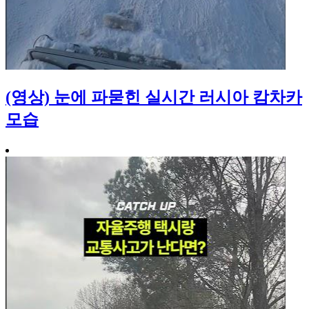
(영상) 눈에 파묻힌 실시간 러시아 캄차카
모습