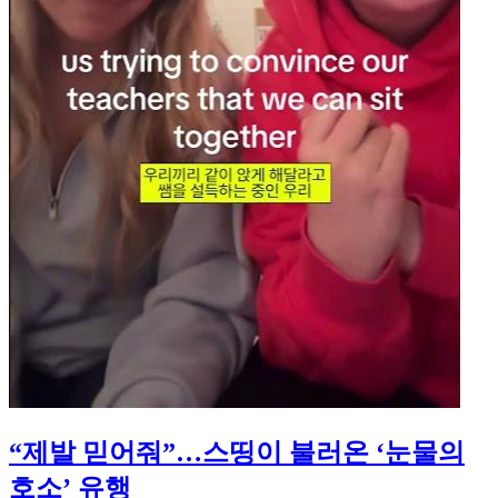
“제발 믿어줘”…스띵이 불러온 ‘눈물의
호소’ 유행