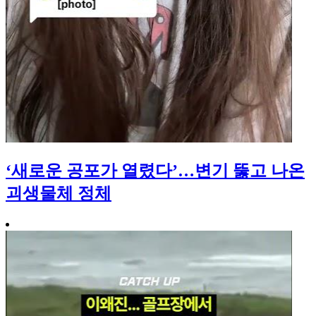
‘새로운 공포가 열렸다’…변기 뚫고 나온
괴생물체 정체