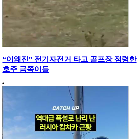
“이왜진” 전기자전거 타고 골프장 점령한
호주 금쪽이들