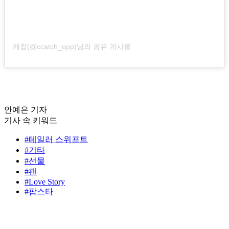
케찹(@ccatch_upp)님의 공유 게시물
안예은 기자
기사 속 키워드
#테일러 스위프트
#기타
#선물
#팬
#Love Story
#팝스타