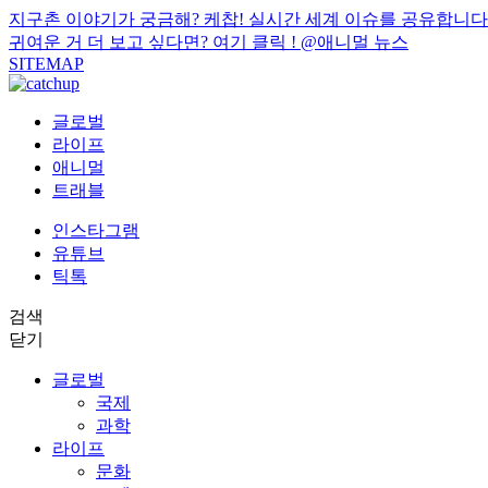
지구촌 이야기가 궁금해? 케찹! 실시간 세계 이슈를 공유합니다
귀여운 거 더 보고 싶다면? 여기 클릭 !
@애니멀 뉴스
SITEMAP
글로벌
라이프
애니멀
트래블
인스타그램
유튜브
틱톡
검색
닫기
글로벌
국제
과학
라이프
문화