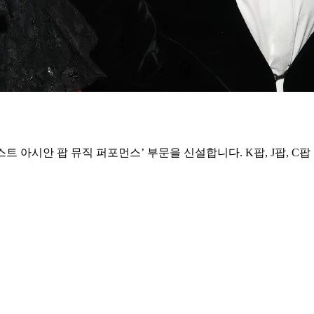
트 아시안 팝 뮤직 퍼포먼스’ 부문을 신설합니다. K팝, J팝, C