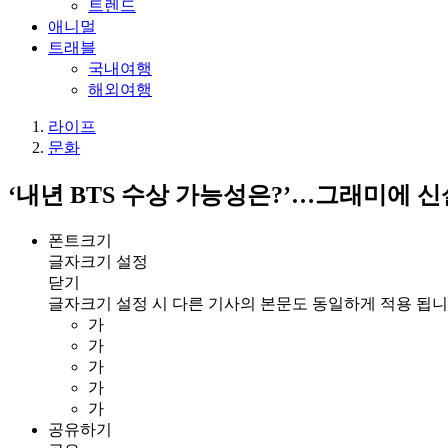
트렌드
애니멀
트래블
국내여행
해외여행
라이프
문화
‘내년 BTS 수상 가능성은?’…그래미에 신
폰트크기
글자크기 설정
닫기
글자크기 설정 시 다른 기사의 본문도 동일하게 적용 됩니
가
가
가
가
가
공유하기