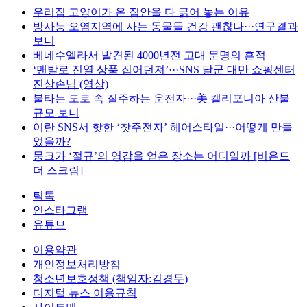
우리집 고양이가 온 집안을 다 긁어 놓는 이유
방사능 오염지역에 사는 동물들 건강 괜찮나···연구결과
보니
베네수엘라서 발견된 4000년전 고대 문명의 흔적
‘맨발로 진열 상품 집어던져’···SNS 달군 대만 쇼핑센터
진상손님 (영상)
불타는 도로 속 질주하는 운전자···美 캘리포니아 산불
규모 보니
이란 SNS서 핫한 ‘찻주전자’ 헤어스타일···어떻게 만들
었을까?
뭉크가 ‘절규’의 영감을 얻은 장소는 어디일까 [비욘드
더 스크림]
틱톡
인스타그램
유튜브
이용약관
개인정보처리방침
청소년보호정책 (책임자:김경두)
디지털 뉴스 이용규칙