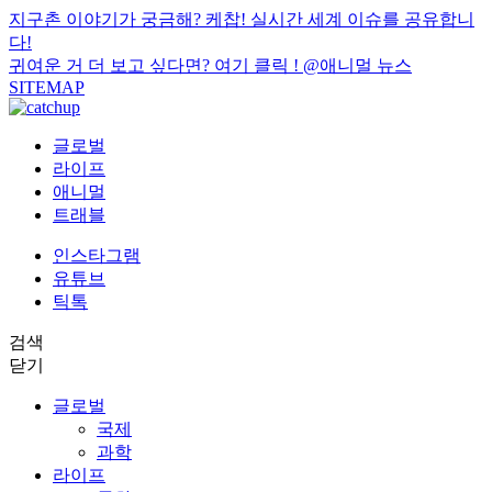
지구촌 이야기가 궁금해? 케찹! 실시간 세계 이슈를 공유합니
다!
귀여운 거 더 보고 싶다면? 여기 클릭 !
@애니멀 뉴스
SITEMAP
글로벌
라이프
애니멀
트래블
인스타그램
유튜브
틱톡
검색
닫기
글로벌
국제
과학
라이프