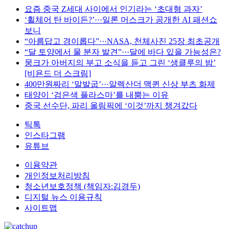
요즘 중국 Z세대 사이에서 인기라는 ‘초대형 과자’
‘휠체어 탄 바이든?’···일론 머스크가 공개한 AI 패션쇼
보니
“아름답고 경이롭다”···NASA, 천체사진 25장 최초공개
“달 토양에서 물 분자 발견”···달에 바다 있을 가능성은?
뭉크가 아버지의 부고 소식을 듣고 그린 ‘생클루의 밤’
[비욘드 더 스크림]
400만원짜리 ‘말발굽’···알렉산더 맥퀸 신상 부츠 화제
태양이 ‘검은색 플라스마’를 내뿜는 이유
중국 선수단, 파리 올림픽에 ‘이것’까지 챙겨갔다
틱톡
인스타그램
유튜브
이용약관
개인정보처리방침
청소년보호정책 (책임자:김경두)
디지털 뉴스 이용규칙
사이트맵