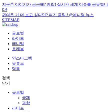
지구촌 이야기가 궁금해? 케찹! 실시간 세계 이슈를 공유합니
다!
귀여운 거 더 보고 싶다면? 여기 클릭 !
@애니멀 뉴스
SITEMAP
글로벌
라이프
애니멀
트래블
인스타그램
유튜브
틱톡
검색
닫기
글로벌
국제
과학
라이프