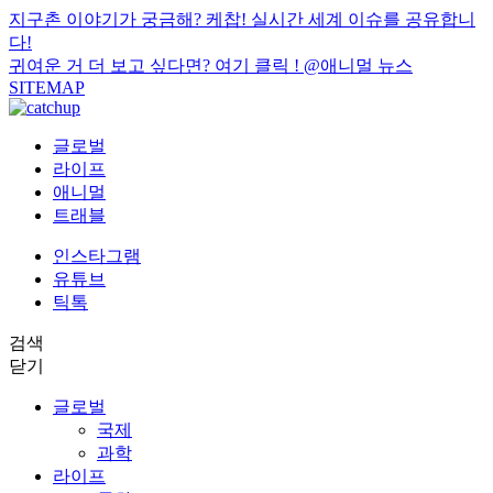
지구촌 이야기가 궁금해? 케찹! 실시간 세계 이슈를 공유합니
다!
귀여운 거 더 보고 싶다면? 여기 클릭 !
@애니멀 뉴스
SITEMAP
글로벌
라이프
애니멀
트래블
인스타그램
유튜브
틱톡
검색
닫기
글로벌
국제
과학
라이프