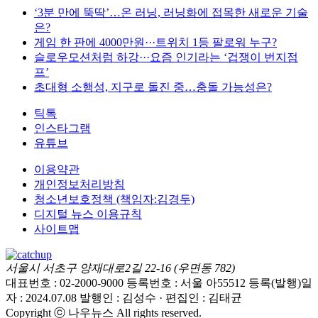
‘3분 만에 뚝딱’…온 러닝, 러닝화에 접목한 새로운 기술
은?
게임 한 판에 4000만원···트위치 1등 팔로워 누구?
슬로우모션처럼 하강···요즘 인기라는 ‘겁쟁이 번지점
프’
초대형 소행성, 지구로 돌진 중…충돌 가능성은?
틱톡
인스타그램
유튜브
이용약관
개인정보처리방침
청소년보호정책 (책임자:김경두)
디지털 뉴스 이용규칙
사이트맵
서울시 서초구 양재대로2길 22-16 (우면동 782)
대표번호 : 02-2000-9000
등록번호 : 서울 아55512
등록(발행)일
자 : 2024.07.08
발행인 : 김성수 · 편집인 : 김태균
Copyright ⓒ 나우뉴스 All rights reserved.