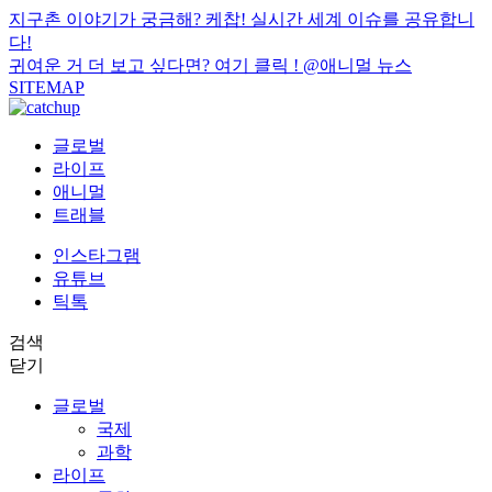
지구촌 이야기가 궁금해? 케찹! 실시간 세계 이슈를 공유합니
다!
귀여운 거 더 보고 싶다면? 여기 클릭 !
@애니멀 뉴스
SITEMAP
글로벌
라이프
애니멀
트래블
인스타그램
유튜브
틱톡
검색
닫기
글로벌
국제
과학
라이프