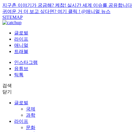
지구촌 이야기가 궁금해? 케찹! 실시간 세계 이슈를 공유합니다
귀여운 거 더 보고 싶다면? 여기 클릭 !
@애니멀 뉴스
SITEMAP
글로벌
라이프
애니멀
트래블
인스타그램
유튜브
틱톡
검색
닫기
글로벌
국제
과학
라이프
문화