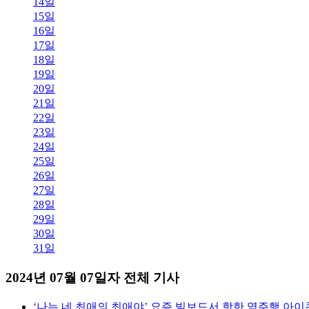
14일
15일
16일
17일
18일
19일
20일
21일
22일
23일
24일
25일
26일
27일
28일
29일
30일
31일
2024년 07월 07일자 전체 기사
‘나는 네 최애의 최애야’ 요즘 빌보드서 핫한 역주행 아이