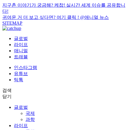
지구촌 이야기가 궁금해? 케찹! 실시간 세계 이슈를 공유합니
다!
귀여운 거 더 보고 싶다면? 여기 클릭 !
@애니멀 뉴스
SITEMAP
글로벌
라이프
애니멀
트래블
인스타그램
유튜브
틱톡
검색
닫기
글로벌
국제
과학
라이프