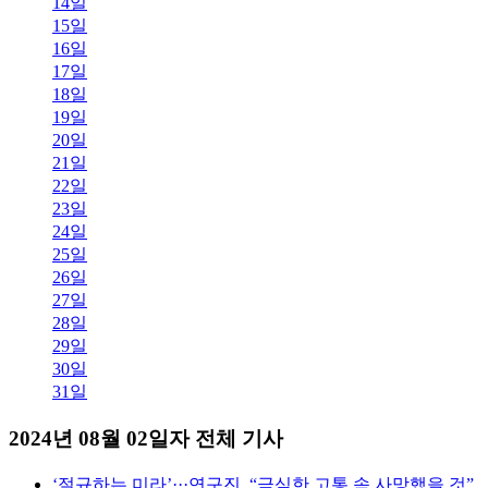
14일
15일
16일
17일
18일
19일
20일
21일
22일
23일
24일
25일
26일
27일
28일
29일
30일
31일
2024년 08월 02일자 전체 기사
‘절규하는 미라’···연구진, “극심한 고통 속 사망했을 것”