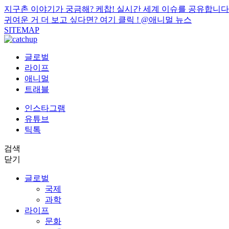
지구촌 이야기가 궁금해? 케찹! 실시간 세계 이슈를 공유합니다
귀여운 거 더 보고 싶다면? 여기 클릭 !
@애니멀 뉴스
SITEMAP
글로벌
라이프
애니멀
트래블
인스타그램
유튜브
틱톡
검색
닫기
글로벌
국제
과학
라이프
문화