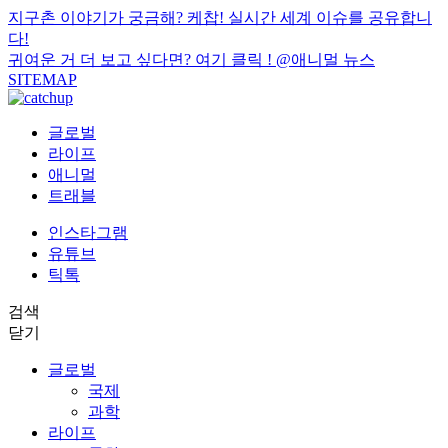
지구촌 이야기가 궁금해? 케찹! 실시간 세계 이슈를 공유합니
다!
귀여운 거 더 보고 싶다면? 여기 클릭 !
@애니멀 뉴스
SITEMAP
글로벌
라이프
애니멀
트래블
인스타그램
유튜브
틱톡
검색
닫기
글로벌
국제
과학
라이프