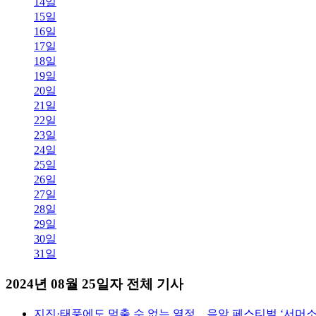
14일
15일
16일
17일
18일
19일
20일
21일
22일
23일
24일
25일
26일
27일
28일
29일
30일
31일
2024년 08월 25일자 전체 기사
지진·태풍에도 멈출 수 없는 열정…음악 페스티벌 ‘서머소닉 