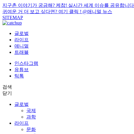
지구촌 이야기가 궁금해? 케찹! 실시간 세계 이슈를 공유합니다
귀여운 거 더 보고 싶다면? 여기 클릭 !
@애니멀 뉴스
SITEMAP
글로벌
라이프
애니멀
트래블
인스타그램
유튜브
틱톡
검색
닫기
글로벌
국제
과학
라이프
문화