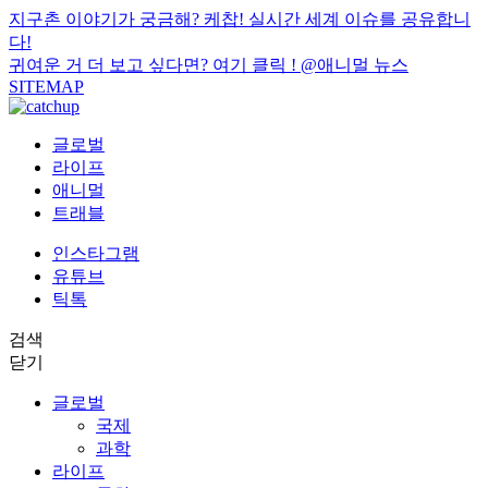
지구촌 이야기가 궁금해? 케찹! 실시간 세계 이슈를 공유합니
다!
귀여운 거 더 보고 싶다면? 여기 클릭 !
@애니멀 뉴스
SITEMAP
글로벌
라이프
애니멀
트래블
인스타그램
유튜브
틱톡
검색
닫기
글로벌
국제
과학
라이프