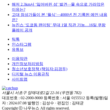
해저 2.3km서 ‘잃어버린 섬’ 발견···물 속으로 가라앉은
이유는?
고대 점성가들이 본 ‘월식’···4000년 전 기록된 예언 내용
은?
뉴진스 ‘도쿄돔 팬미팅’ 무대 1열 직관 가능…16일 쿠팡
플레이 공개
틱톡
인스타그램
유튜브
이용약관
개인정보처리방침
청소년보호정책 (책임자:김경두)
디지털 뉴스 이용규칙
사이트맵
서울시 서초구 양재대로2길 22-16 (우면동 782)
대표번호 : 02-2000-9000
등록번호 : 서울 아55512
등록(발행)일
자 : 2024.07.08
발행인 : 김성수 · 편집인 : 김태균
Copyright ⓒ 나우뉴스 All rights reserved.