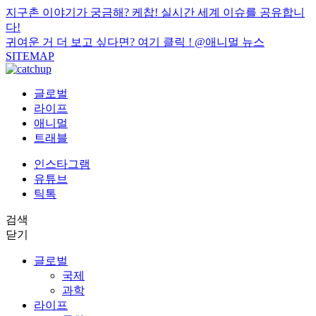
지구촌 이야기가 궁금해? 케찹! 실시간 세계 이슈를 공유합니
다!
귀여운 거 더 보고 싶다면? 여기 클릭 !
@애니멀 뉴스
SITEMAP
글로벌
라이프
애니멀
트래블
인스타그램
유튜브
틱톡
검색
닫기
글로벌
국제
과학
라이프