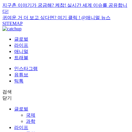
지구촌 이야기가 궁금해? 케찹! 실시간 세계 이슈를 공유합니
다!
귀여운 거 더 보고 싶다면? 여기 클릭 !
@애니멀 뉴스
SITEMAP
글로벌
라이프
애니멀
트래블
인스타그램
유튜브
틱톡
검색
닫기
글로벌
국제
과학
라이프