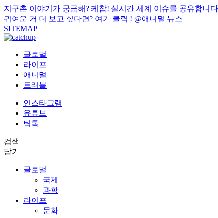
지구촌 이야기가 궁금해? 케찹! 실시간 세계 이슈를 공유합니다
귀여운 거 더 보고 싶다면? 여기 클릭 !
@애니멀 뉴스
SITEMAP
글로벌
라이프
애니멀
트래블
인스타그램
유튜브
틱톡
검색
닫기
글로벌
국제
과학
라이프
문화