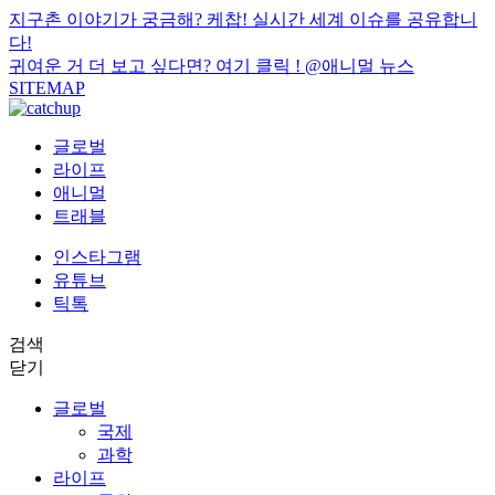
지구촌 이야기가 궁금해? 케찹! 실시간 세계 이슈를 공유합니
다!
귀여운 거 더 보고 싶다면? 여기 클릭 !
@애니멀 뉴스
SITEMAP
글로벌
라이프
애니멀
트래블
인스타그램
유튜브
틱톡
검색
닫기
글로벌
국제
과학
라이프