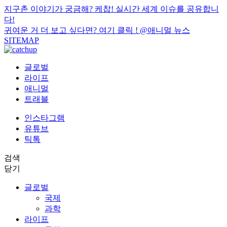
지구촌 이야기가 궁금해? 케찹! 실시간 세계 이슈를 공유합니
다!
귀여운 거 더 보고 싶다면? 여기 클릭 !
@애니멀 뉴스
SITEMAP
글로벌
라이프
애니멀
트래블
인스타그램
유튜브
틱톡
검색
닫기
글로벌
국제
과학
라이프